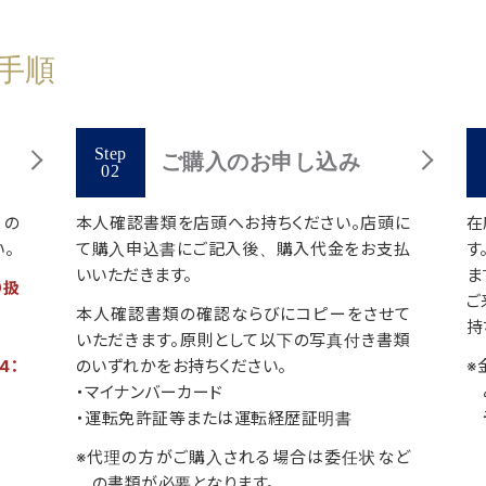
手順
ご購入のお申し込み
日の
本人確認書類を店頭へお持ちください。店頭に
在
。
て購入申込書にご記入後、購入代金をお支払
す
いいただきます。
ま
り扱
ご
本人確認書類の確認ならびにコピーをさせて
持
いただきます。原則として以下の写真付き書類
4：
のいずれかをお持ちください。
※
・マイナンバーカード
・運転免許証等または運転経歴証明書
※代理の方がご購入される場合は委任状など
の書類が必要となります。