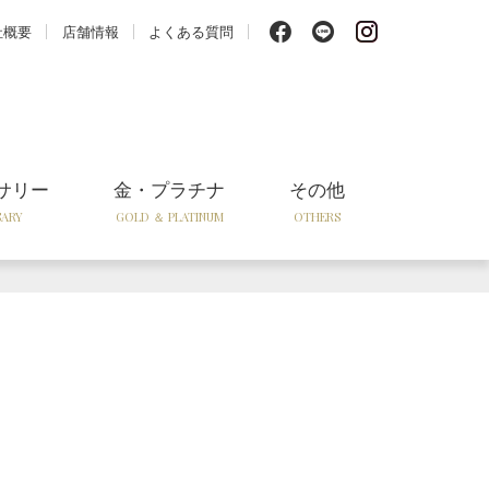
f
l
i
社概要
店舗情報
よくある質問
サリー
金・プラチナ
その他
SARY
GOLD ＆ PLATINUM
OTHERS