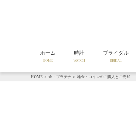
ホーム
時計
ブライダル
HOME
WATCH
BRIDAL
HOME
＞
金・プラチナ
＞
地金・コインのご購入とご売却