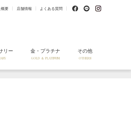
f
l
i
社概要
店舗情報
よくある質問
サリー
金・プラチナ
その他
SARY
GOLD ＆ PLATINUM
OTHERS