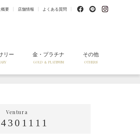
f
l
i
社概要
店舗情報
よくある質問
サリー
金・プラチナ
その他
SARY
GOLD ＆ PLATINUM
OTHERS
Ventura
4301111