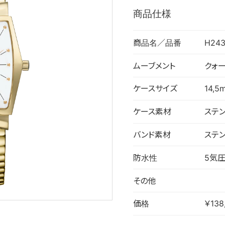
商品仕様
商品名／品番
H243
ムーブメント
クォ
ケースサイズ
14,5
ケース素材
ステ
バンド素材
ステ
防水性
5気
その他
価格
￥138