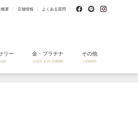
f
l
i
社概要
店舗情報
よくある質問
サリー
金・プラチナ
その他
SARY
GOLD ＆ PLATINUM
OTHERS