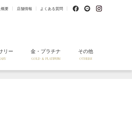
f
l
i
社概要
店舗情報
よくある質問
サリー
金・プラチナ
その他
SARY
GOLD ＆ PLATINUM
OTHERS