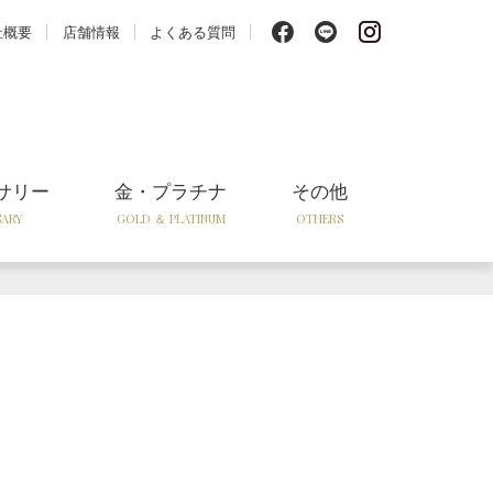
f
l
i
社概要
店舗情報
よくある質問
サリー
金・プラチナ
その他
SARY
GOLD ＆ PLATINUM
OTHERS