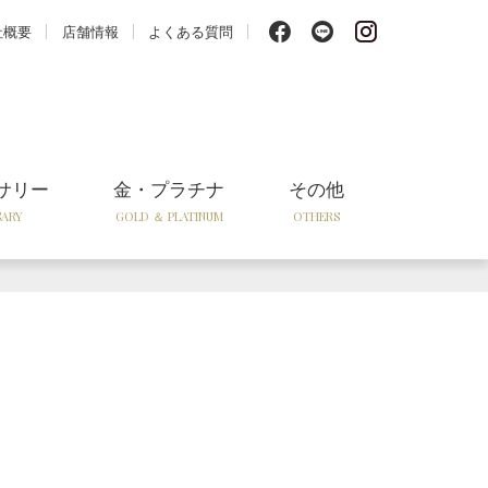
f
l
i
社概要
店舗情報
よくある質問
サリー
金・プラチナ
その他
SARY
GOLD ＆ PLATINUM
OTHERS