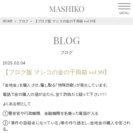
MASHIKO
HOME
＞
ブログ
＞
【ブログ版 マシコの金の千両箱 vol.99】
BLOG
ブログ
2025.02.04
【ブログ版 マシコの金の千両箱 vol.99】
｢金地金｣を購入させ、騙し取る｢特殊詐欺｣が発生しています。
電話で金の購入の話が出たら、全て詐偽だと疑って下さい！！！
よくある例として
①警察官や行政機関、金融機関を名乗った電話が入る
②｢事件の容疑者になっている｣等の作り話をし、金地金の購入を促され
る。