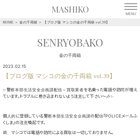
MASHIKO
HOME
＞
金の千両箱
＞
【ブログ版 マシコの金の千両箱 vol.39】
SENRYOBAKO
金の千両箱
2023.02.15
【ブログ版 マシコの金の千両箱 vol.39】
✨警察本部生活安全企画課配信～買取業者を名乗った電話や訪問が増え
ています。トラブルに巻き込まれないよう注意して下さい～🎶✨
個人的に登録している警察本部生活安全企画課の配信『POLICEメールふ
くしま』の注意喚起です。
尚、マシコでは電話や訪問による買取は一切しておりません。