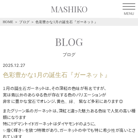
MASHIKO
HOME
＞
ブログ
＞
色彩豊かな1月の誕生石『ガーネット』
BLOG
ブログ
2025.12.27
色彩豊かな1月の誕生石『ガーネット』
１月の誕生石ガーネットは、その深紅の色味が有名ですが、
実は青以外のあらゆる色が存在する色のバリエーションが
非常に豊かな宝石でオレンジ、黄色、緑、 紫など多彩にあります😊
またグリーン系のガーネットは、深紅と違った魅力ある色味で人気の高い種
類になります
特に‼️デマントイドガーネットはダイヤモンドのように、
✨煌く輝き✨を放つ特徴があり、ガーネットの中でも特に希少性が高いとさ
れています