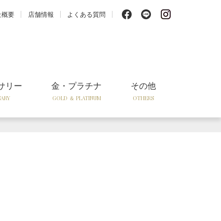
f
l
i
社概要
店舗情報
よくある質問
サリー
金・プラチナ
その他
SARY
GOLD ＆ PLATINUM
OTHERS