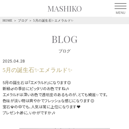
MASHIKO
HOME
＞
ブログ
＞
5月の誕生石✨エメラルド✨
BLOG
ブログ
2025.04.28
5月の誕生石✨エメラルド✨
5月の誕生石は『エメラルド』になります😊
新緑🌿の季節にピッタリのお色ですね🎶
エメラルドは深いお色で透明度のあるものが、とても綺麗✨です。
色味が淡い物は爽やかでフレッシュな感じになります😊
宝石💎の中でも、人気は常に上位になります❤
プレゼント🎁に、いかがですか🎶