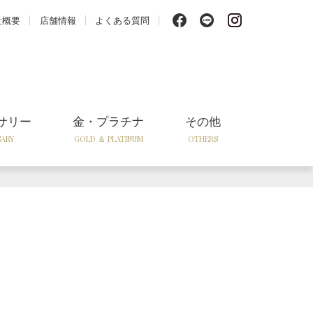
f
l
i
社概要
店舗情報
よくある質問
サリー
金・プラチナ
その他
SARY
GOLD ＆ PLATINUM
OTHERS