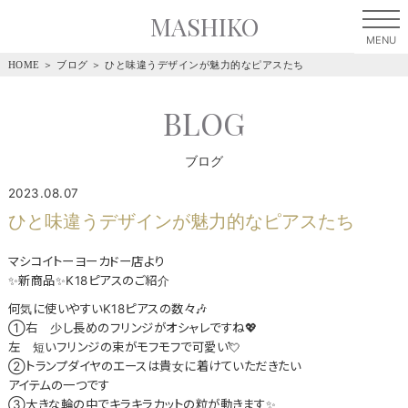
MASHIKO
HOME
＞
ブログ
＞
ひと味違うデザインが魅力的なピアスたち
BLOG
ブログ
2023.08.07
ひと味違うデザインが魅力的なピアスたち
マシコイトーヨーカドー店より
✨新商品✨K18ピアスのご紹介
何気に使いやすいK18ピアスの数々🎶
①右 少し長めのフリンジがオシャレですね💖
左 短いフリンジの束がモフモフで可愛い💘
②トランプダイヤのエースは貴女に着けていただきたい
アイテムの一つです
③大きな輪の中でキラキラカットの粒が動きます✨