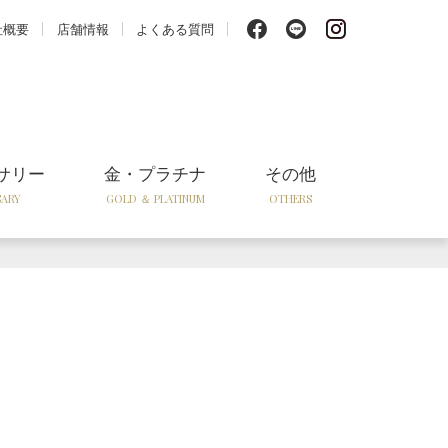
f
l
i
社概要
店舗情報
よくある質問
サリー
金・プラチナ
その他
SARY
GOLD ＆ PLATINUM
OTHERS