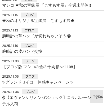
マシコ 🍁秋の宝飾展 『こすもす展』今週末開催!!
2025.11.15
ブログ
🍁秋のオリジナル宝飾展 こすもす展🍁
2025.11.13
ブログ
腕時計の革バンドが切れちゃいそう😭
2025.11.10
ブログ
腕時計の皮バンド交換
2025.11.08
ブログ
【ブログ版 マシコの金の千両箱 vol.108】
2025.11.06
ブログ
✨グランドセイコー体感キャンペーン✨
2025.11.04
ブログ
TOP
⌚【エヴァンゲリオン×Gショック】コラボレーションモ
デル入荷‼️